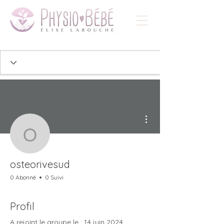
Plus d'actions
osteorivesud
osteorivesud
0 Abonné
0 Suivi
Profil
A rejoint le groupe le : 14 juin 2024