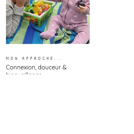
MON APPROCHE...
Connexion, douceur &
bienveillance
L’étude des cerveaux primitif et
émotionnel m’a démontré que le
développement moteur et affectif
étaient indissociables. Ainsi, j’ai su
comprendre qu’en tant que thérapeute
physique, j’avais un
rôle important
à
jouer auprès des enfants.
Faciliter
les mouvements du corps,