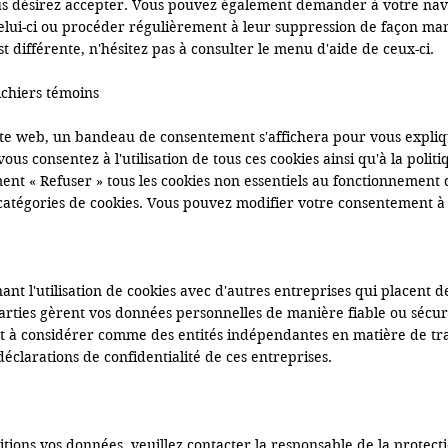
ous désirez accepter. Vous pouvez également demander à votre nav
ui-ci ou procéder régulièrement à leur suppression de façon manuel
 différente, n'hésitez pas à consulter le menu d'aide de ceux-ci.

ichiers témoins

ite web, un bandeau de consentement s'affichera pour vous expliquer
ous consentez à l'utilisation de tous ces cookies ainsi qu'à la polit
t « Refuser » tous les cookies non essentiels au fonctionnement d
catégories de cookies. Vous pouvez modifier votre consentement à
nt l'utilisation de cookies avec d'autres entreprises qui placent d
rties gèrent vos données personnelles de manière fiable ou sécurisé
nt à considérer comme des entités indépendantes en matière de tr
éclarations de confidentialité de ces entreprises.

itions vos données, veuillez contacter la responsable de la protec