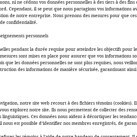
ons, ni ne cédons vos données personnelles à des tiers à des fins
d. Cependant, il se peut que nous partagions vos informations ave
estion de notre entreprise. Nous prenons des mesures pour que ces
e confidentialité.

seignements personnels

es pendant la durée requise pour atteindre les objectifs pour lesq
s mesures sont mises en place pour assurer que vos informations son
is que les données personnelles ne sont plus requises, nous veillon
ruction des informations de manière sécurisée, garantissant ainsi 
gation, notre site web recourt à des fichiers témoins (cookies). Il s'
vous explorez notre site. Ils nous permettent de collecter des rense
s linguistiques. Ces données nous aident à décortiquer les tendances
il nous est possible d’identifier nos membres enregistrés, de garant
efuser les témoins à l'aide de notre bandeau de consentement. Il e