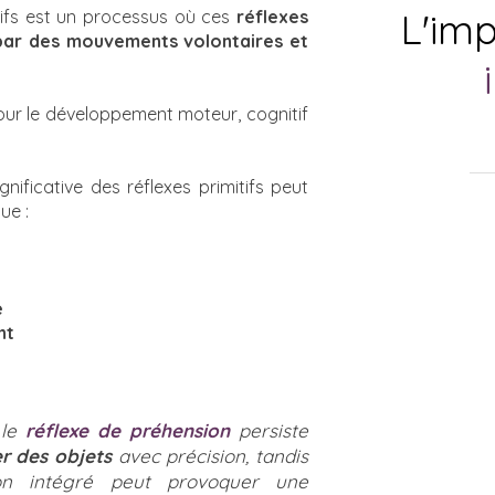
L'im
tifs est un processus où ces
réflexes
 par des mouvements volontaires et
pour le développement moteur, cognitif
nificative des réflexes primitifs peut
que :
e
nt
 le
réflexe de préhension
persiste
r des objets
avec précision, tandis
 intégré peut provoquer une