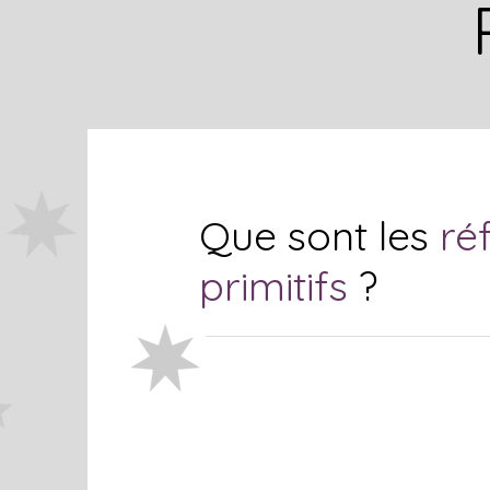
Que sont les
ré
primitifs
?