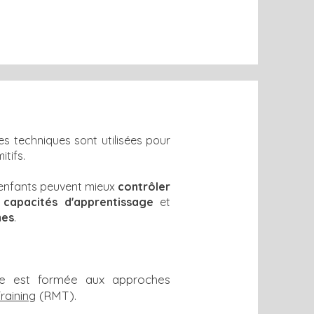
es techniques sont utilisées pour
itifs.
s enfants peuvent mieux
contrôler
s
capacités d'apprentissage
et
mes
.
che est formée aux approches
aining
(RMT).