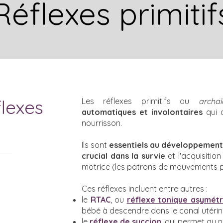
Réflexes primitif
flexes
Les réflexes primitifs ou
archaï
automatiques et involontaires
qui a
nourrisson.
Ils sont
essentiels au développemen
crucial dans la survie
et l'acquisiti
motrice (les patrons de mouvements 
Ces réflexes incluent entre autres :
le
RTAC
, ou
réflexe tonique asymétr
bébé à descendre dans le canal utérin,
le
réflexe de succion
, qui permet au n