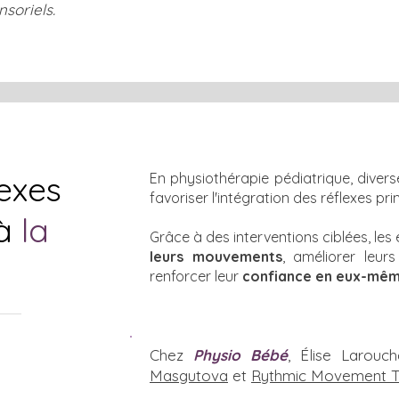
nsoriels.
exes
En physiothérapie pédiatrique, divers
favoriser l'intégration des réflexes prim
à
la
Grâce à des interventions ciblées, le
leurs mouvements
, améliorer leur
renforcer leur
confiance en eux-mê
Chez
Physio Bébé
, Élise Larou
Masgutova
et
Rythmic Movement Tr