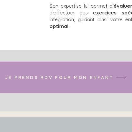
Son expertise lui permet d’
évalue
d’effectuer des
exercices spéc
intégration, guidant ainsi votre 
optimal
.
JE PRENDS RDV POUR MON ENFANT