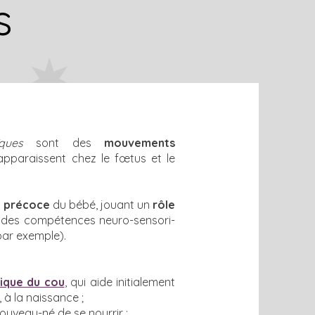
s
ques
sont des
mouvements
pparaissent chez le fœtus et le
t précoce
du bébé, jouant un
rôle
on des compétences neuro-sensori-
par exemple).
ique du cou
, qui aide initialement
 à la naissance ;
ouveau-né de se nourrir ;