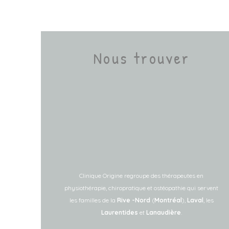
Nous trouver
Clinique
Origine regroupe des thérapeutes en
physiothérapie, chiropratique et ostéopathie qui
servent
les familles de la
Rive -Nord
(
Montréal
),
Laval
, les
Laurentides
et
Lanaudière
.