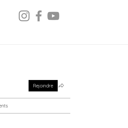
Rejoindre
ents