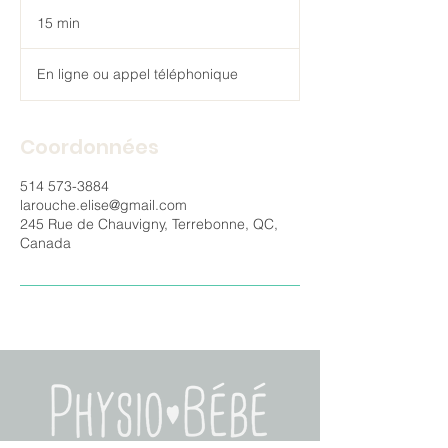
15 min
1
5
m
En ligne ou appel téléphonique
i
n
Coordonnées
514 573-3884
larouche.elise@gmail.com
245 Rue de Chauvigny, Terrebonne, QC,
Canada